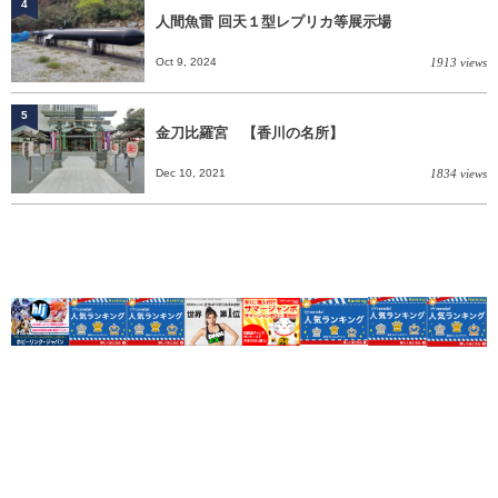
4
人間魚雷 回天１型レプリカ等展示場
Oct 9, 2024
1913 views
5
金刀比羅宮 【香川の名所】
Dec 10, 2021
1834 views
香川県について
掲載の依頼
お問い合わせ
Link