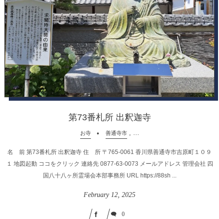
第73番札所 出釈迦寺
, …
お寺
善通寺市
名 前 第73番札所 出釈迦寺 住 所 〒765-0061 香川県善通寺市吉原町１０９
１ 地図起動 ココをクリック 連絡先 0877-63-0073 メールアドレス 管理会社 四
国八十八ヶ所霊場会本部事務所 URL https://88sh ...
February
12
,
2025
0