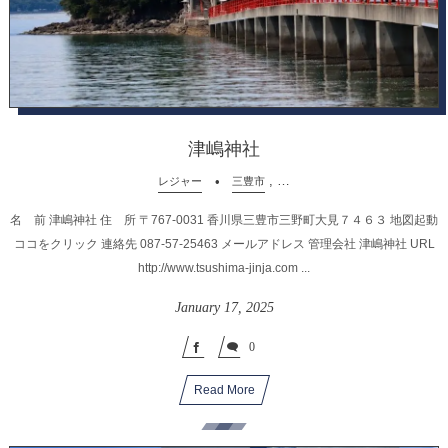
津嶋神社
, …
レジャー
三豊市
名 前 津嶋神社 住 所 〒767-0031 香川県三豊市三野町大見７４６３ 地図起動
ココをクリック 連絡先 087-57-25463 メールアドレス 管理会社 津嶋神社 URL
http://www.tsushima-jinja.com ...
January
17
,
2025
0
Read More