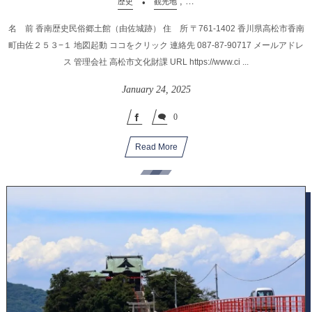
, …
歴史
観光地
名 前 香南歴史民俗郷土館（由佐城跡） 住 所 〒761-1402 香川県高松市香南
町由佐２５３−１ 地図起動 ココをクリック 連絡先 087-87-90717 メールアドレ
ス 管理会社 高松市文化財課 URL https://www.ci ...
January
24
,
2025
0
Read More