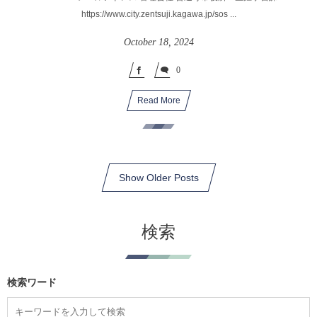
https://www.city.zentsuji.kagawa.jp/sos ...
October
18
,
2024
0
Read More
Show Older Posts
検索
検索ワード