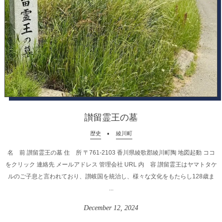
讃留霊王の墓
歴史
綾川町
名 前 讃留霊王の墓 住 所 〒761-2103 香川県綾歌郡綾川町陶 地図起動 ココ
をクリック 連絡先 メールアドレス 管理会社 URL 内 容 讃留霊王はヤマトタケ
ルのご子息と言われており、讃岐国を統治し、様々な文化をもたらし128歳ま
...
December
12
,
2024