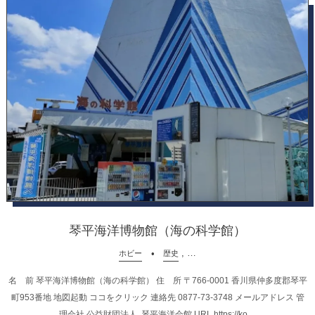
琴平海洋博物館（海の科学館）
, …
ホビー
歴史
名 前 琴平海洋博物館（海の科学館） 住 所 〒766-0001 香川県仲多度郡琴平
町953番地 地図起動 ココをクリック 連絡先 0877-73-3748 メールアドレス 管
理会社 公益財団法人 琴平海洋会館 URL https://ko ...