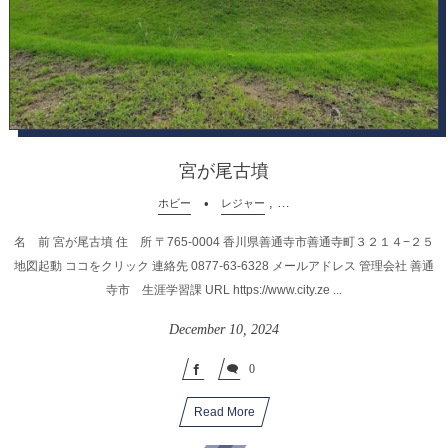
宮が尾古墳
, …
ホビー
レジャー
名 前 宮が尾古墳 住 所 〒765-0004 香川県善通寺市善通寺町３２１４−２５
地図起動 ココをクリック 連絡先 0877-63-6328 メールアドレス 管理会社 善通
寺市 生涯学習課 URL https://www.city.ze ...
December
10
,
2024
0
Read More