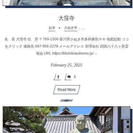
大窪寺
, …
お寺
さぬき市
名 前 大窪寺 住 所 〒769-2306 香川県さぬき市多和兼割９６ 地図起動 ココ
をクリック 連絡先 087-956-2278 メールアドレス 管理会社 四国八十八ヶ所霊
場会 URL https://88shikokuhenro.jp/ ...
February
25
,
2025
0
Read More