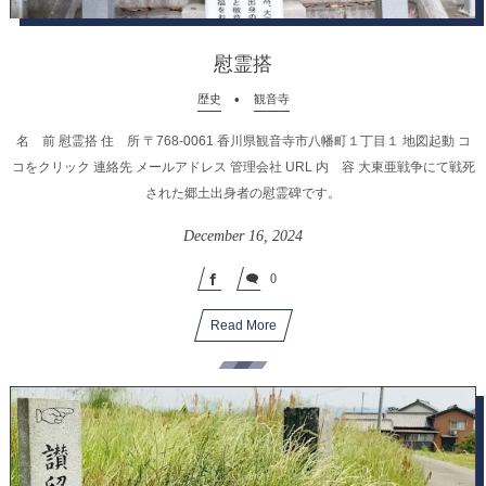
慰霊搭
歴史
観音寺
名 前 慰霊搭 住 所 〒768-0061 香川県観音寺市八幡町１丁目１ 地図起動 コ
コをクリック 連絡先 メールアドレス 管理会社 URL 内 容 大東亜戦争にて戦死
された郷土出身者の慰霊碑です。
December
16
,
2024
0
Read More