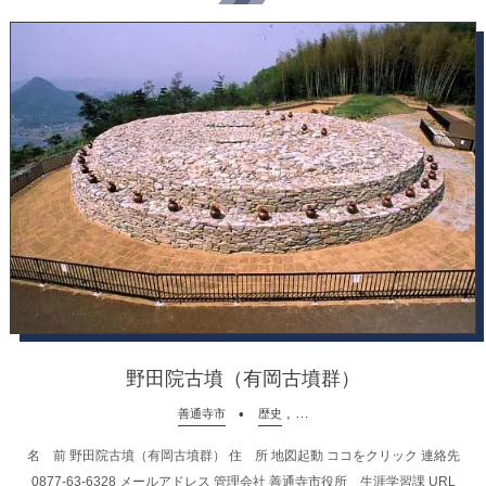
野田院古墳（有岡古墳群）
, …
善通寺市
歴史
名 前 野田院古墳（有岡古墳群） 住 所 地図起動 ココをクリック 連絡先
0877-63-6328 メールアドレス 管理会社 善通寺市役所 生涯学習課 URL