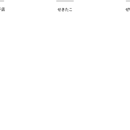
子店
せきたこ
ぜ