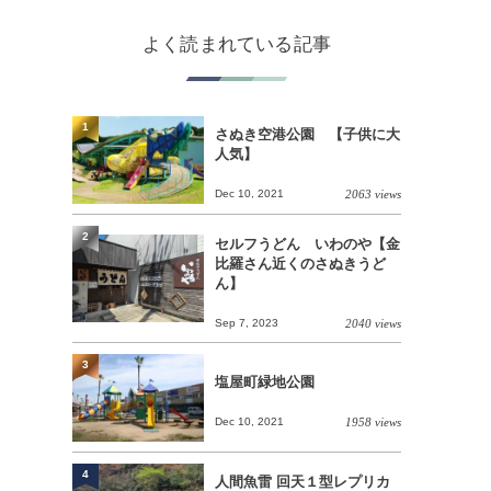
よく読まれている記事
1
さぬき空港公園 【子供に大
人気】
Dec 10, 2021
2063 views
2
セルフうどん いわのや【金
比羅さん近くのさぬきうど
ん】
Sep 7, 2023
2040 views
3
塩屋町緑地公園
Dec 10, 2021
1958 views
4
人間魚雷 回天１型レプリカ