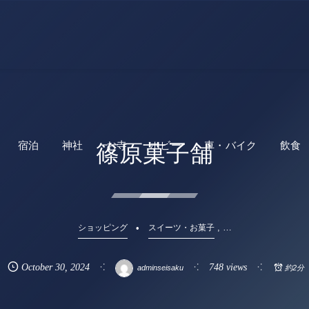
宿泊
神社
お寺
ホビー
車・バイク
飲食
篠原菓子舗
, …
ショッピング
スイーツ・お菓子
October
30
,
2024
748 views
adminseisaku
約2分