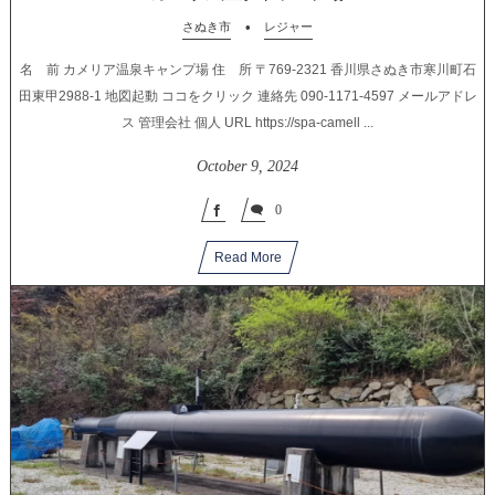
さぬき市
レジャー
名 前 カメリア温泉キャンプ場 住 所 〒769-2321 香川県さぬき市寒川町石
田東甲2988-1 地図起動 ココをクリック 連絡先 090-1171-4597 メールアドレ
ス 管理会社 個人 URL https://spa-camell ...
October
9
,
2024
0
Read More