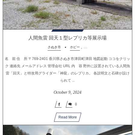
人間魚雷 回天１型レプリカ等展示場
, …
さぬき市
ホビー
名 前 住 所 〒769-2401 香川県さぬき市津田町津田 地図起動 ココをクリッ
ク 連絡先 メールアドレス 管理会社 URL 内 容 野外に設置されている人間魚
雷「回天」と特攻用グライダー「神龍」のレプリカ。 各説明文と石碑が設け
られて ...
October
9
,
2024
0
Read More