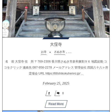
大窪寺
, …
お寺
さぬき市
名 前 大窪寺 住 所 〒769-2306 香川県さぬき市多和兼割９６ 地図起動 コ
コをクリック 連絡先 087-956-2278 メールアドレス 管理会社 四国八十八ヶ所
霊場会 URL https://88shikokuhenro.jp/ ...
February
25
,
2025
0
Read More