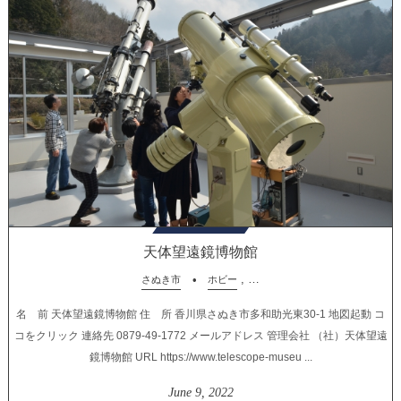
天体望遠鏡博物館
, …
さぬき市
ホビー
名 前 天体望遠鏡博物館 住 所 香川県さぬき市多和助光東30-1 地図起動 コ
コをクリック 連絡先 0879-49-1772 メールアドレス 管理会社 （社）天体望遠
鏡博物館 URL https://www.telescope-museu ...
June
9
,
2022