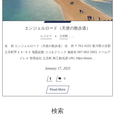
エンジェルロード（天使の散歩道）
, …
レジャー
土庄町
名 前 エンジェルロード（天使の散歩道） 住 所 〒761-4101 香川県小豆郡
土庄町甲２４−９２ 地図起動 ココをクリック 連絡先 087-962-2801 メールア
ドレス 管理会社 土庄町 商工観光課 URL https://www. ...
January
17
,
2025
0
Read More
検索