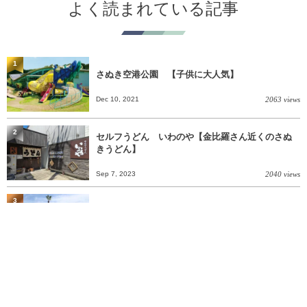
よく読まれている記事
1
さぬき空港公園 【子供に大人気】
Dec 10, 2021
2063 views
2
セルフうどん いわのや【金比羅さん近くのさぬ
きうどん】
Sep 7, 2023
2040 views
3
塩屋町緑地公園
Dec 10, 2021
1958 views
4
人間魚雷 回天１型レプリカ等展示場
Oct 9, 2024
1913 views