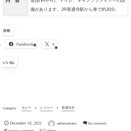
内 容
道(飲料不可)、トイレ、キャンプファイヤーの設
備があります。JR善通寺駅から車で約30分。
共有:
Facebook
X
いいね:
ホビー
レジャー
善通寺市
December
10
,
2021
adminseisaku
No comment
922 views
Leave a comment