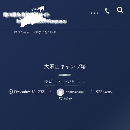
…
隠れた名店・企業などをご紹介
大麻山キャンプ場
, …
ホビー
レジャー
December
10
,
2021
922 views
adminseisaku
約2分