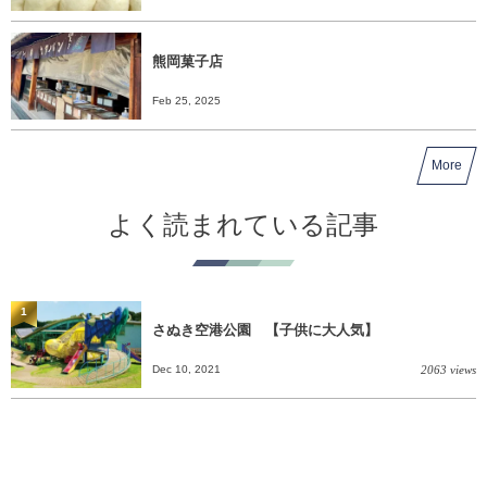
熊岡菓子店
Feb 25, 2025
More
よく読まれている記事
1
さぬき空港公園 【子供に大人気】
Dec 10, 2021
2063 views
2
セルフうどん いわのや【金比羅さん近くのさぬ
きうどん】