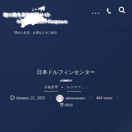
…
隠れた名店・企業などをご紹介
日本ドルフィンセンター
, …
さぬき市
レジャー
January
22
,
2025
464 views
adminseisaku
約2分